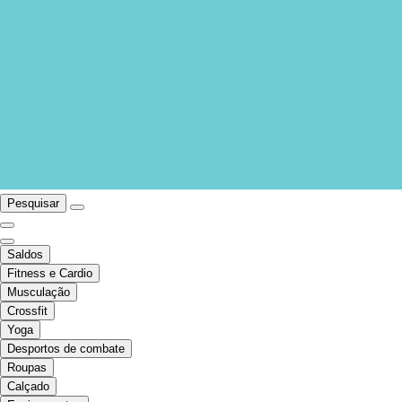
Pesquisar
Saldos
Fitness e Cardio
Musculação
Crossfit
Yoga
Desportos de combate
Roupas
Calçado