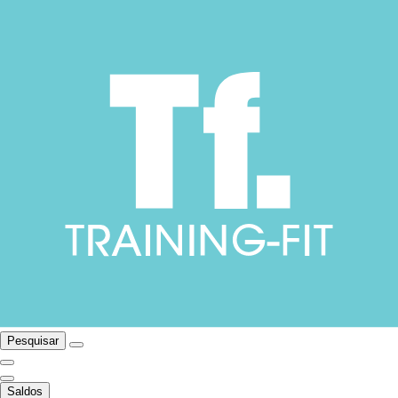
Pesquisar
Saldos