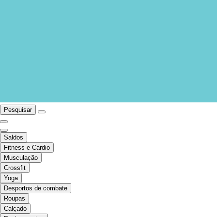
Pesquisar
Saldos
Fitness e Cardio
Musculação
Crossfit
Yoga
Desportos de combate
Roupas
Calçado