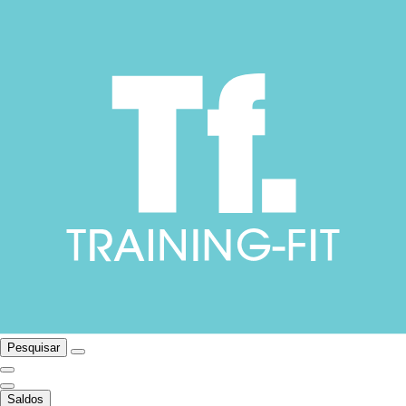
Pesquisar
Saldos