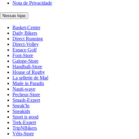
Nota de Privacidade
Nossas lojas
Basket-Center
Daily Bikers
Direct Running
Direct-Volley
Espace Golf
Foot-Store
Galope-Store
Handball-Store
House of Rugby
La sellerie de Maé
Made in Paradis
Nauti-wave
Pecheur-Store
Smash-Expert
Sneak'In
Sneakids
Sport is good
Trek-Expert
TripNBikers
Vélo-Store