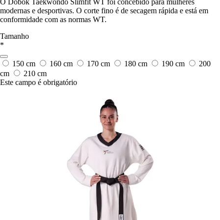
O Dobok Taekwondo Slimfit WT foi concebido para mulheres
modernas e desportivas. O corte fino é de secagem rápida e está em
conformidade com as normas WT.
Tamanho
*
150 cm
160 cm
170 cm
180 cm
190 cm
200
cm
210 cm
Este campo é obrigatório