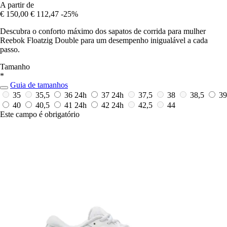
A partir de
€ 150,00
€ 112,47
-25%
Descubra o conforto máximo dos sapatos de corrida para mulher
Reebok Floatzig Double para um desempenho inigualável a cada
passo.
Tamanho
*
Guia de tamanhos
35
35,5
36
24h
37
24h
37,5
38
38,5
39
40
40,5
41
24h
42
24h
42,5
44
Este campo é obrigatório