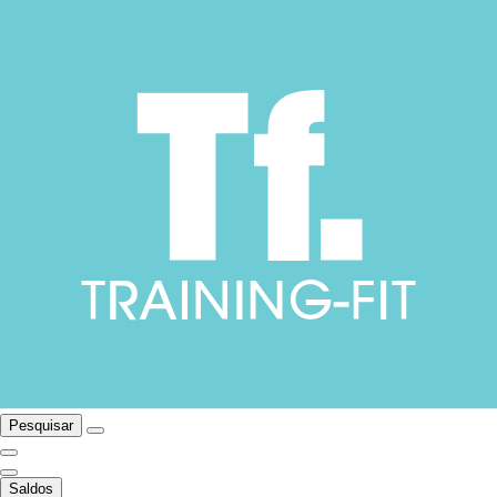
Pesquisar
Saldos