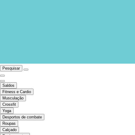
Pesquisar
Saldos
Fitness e Cardio
Musculação
Crossfit
Yoga
Desportos de combate
Roupas
Calçado