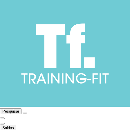
Pesquisar
Saldos