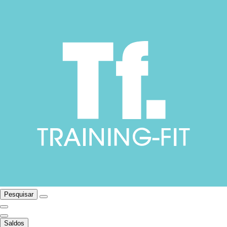
Pesquisar
Saldos