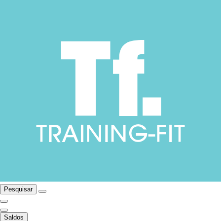
Pesquisar
Saldos