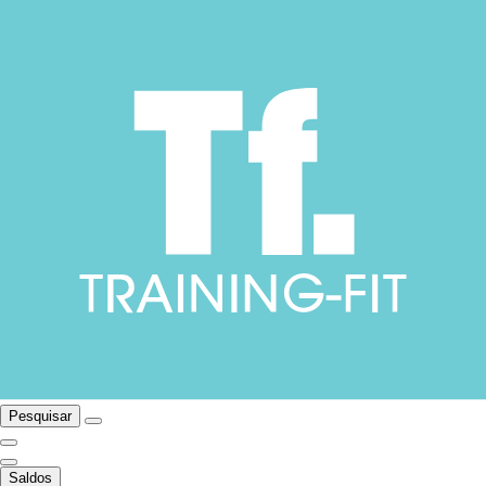
Pesquisar
Saldos