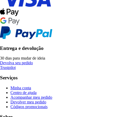
Entrega e devolução
30 dias para mudar de ideia
Devolva seu pedido
Trustpilot
Serviços
Minha conta
Centro de ajuda
Acompanhar meu pedido
Devolver meu pedido
Códigos promocionais
Sobre