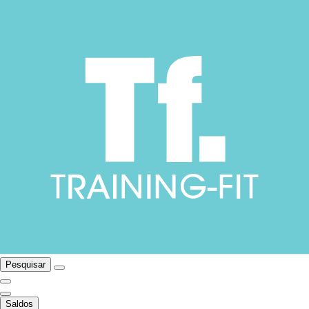
Pesquisar
Saldos