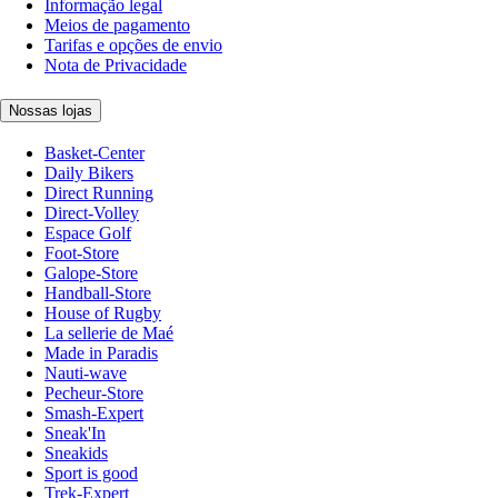
Informação legal
Meios de pagamento
Tarifas e opções de envio
Nota de Privacidade
Nossas lojas
Basket-Center
Daily Bikers
Direct Running
Direct-Volley
Espace Golf
Foot-Store
Galope-Store
Handball-Store
House of Rugby
La sellerie de Maé
Made in Paradis
Nauti-wave
Pecheur-Store
Smash-Expert
Sneak'In
Sneakids
Sport is good
Trek-Expert