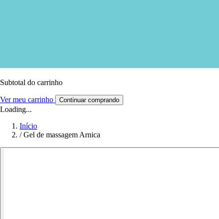
Subtotal do carrinho
Ver meu carrinho
Continuar comprando
Loading...
Início
/
Gel de massagem Arnica