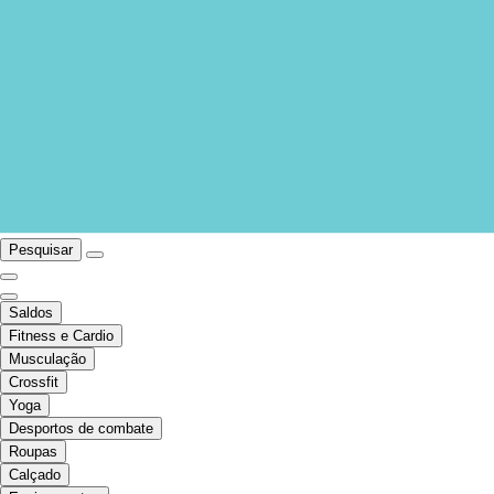
Pesquisar
Saldos
Fitness e Cardio
Musculação
Crossfit
Yoga
Desportos de combate
Roupas
Calçado