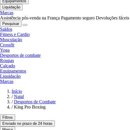
Equipamentos
Liquidação
Marcas
Assistência pós-venda na França
Pagamento seguro
Devoluções fáceis
Pesquisar
Saldos
Fitness e Cardio
Musculação
Crossfit
Yoga
Desportos de combate
Roupas
Calçado
Equipamentos
Liquidação
Marcas
Início
/
Natal
/
Desportos de Combate
/
King Pro Boxing
Filtros
Enviado no prazo de 24 horas
Marca