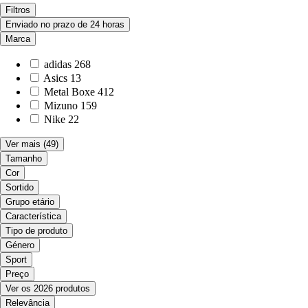
Filtros
Enviado no prazo de 24 horas
Marca
adidas
268
Asics
13
Metal Boxe
412
Mizuno
159
Nike
22
Ver mais
(49)
Tamanho
Cor
Sortido
Grupo etário
Característica
Tipo de produto
Género
Sport
Preço
Ver os 2026 produtos
Relevância