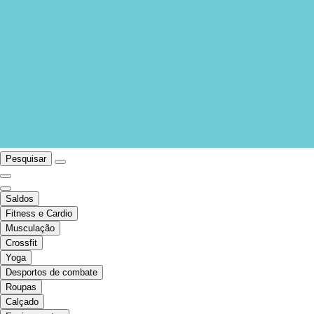
Pesquisar
Saldos
Fitness e Cardio
Musculação
Crossfit
Yoga
Desportos de combate
Roupas
Calçado