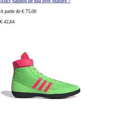
Asics
Sapatos de luta livre Matflex 7
A partir de
€ 75,00
€ 42,64