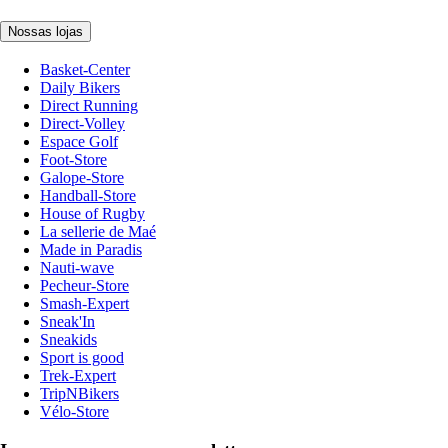
Nossas lojas
Basket-Center
Daily Bikers
Direct Running
Direct-Volley
Espace Golf
Foot-Store
Galope-Store
Handball-Store
House of Rugby
La sellerie de Maé
Made in Paradis
Nauti-wave
Pecheur-Store
Smash-Expert
Sneak'In
Sneakids
Sport is good
Trek-Expert
TripNBikers
Vélo-Store