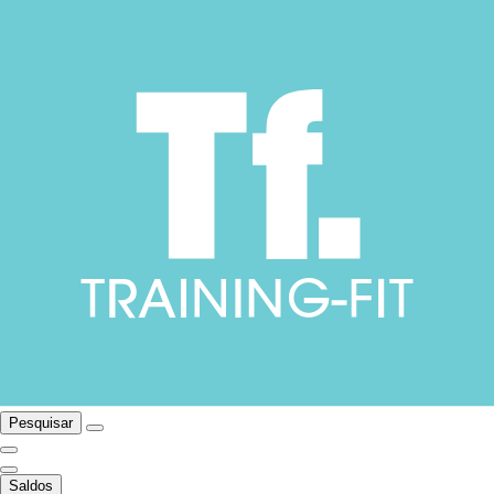
Pesquisar
Saldos