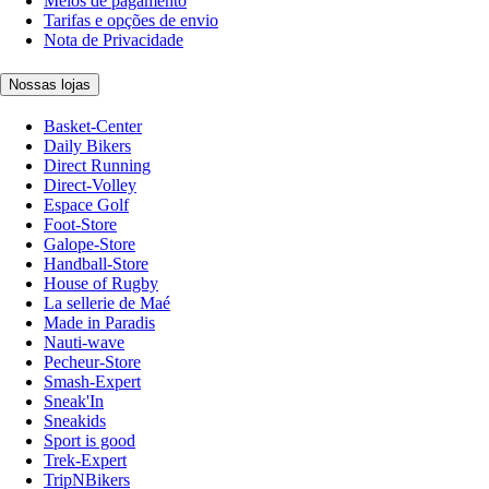
Meios de pagamento
Tarifas e opções de envio
Nota de Privacidade
Nossas lojas
Basket-Center
Daily Bikers
Direct Running
Direct-Volley
Espace Golf
Foot-Store
Galope-Store
Handball-Store
House of Rugby
La sellerie de Maé
Made in Paradis
Nauti-wave
Pecheur-Store
Smash-Expert
Sneak'In
Sneakids
Sport is good
Trek-Expert
TripNBikers