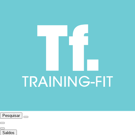
Pesquisar
Saldos