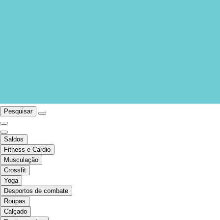
Pesquisar
Saldos
Fitness e Cardio
Musculação
Crossfit
Yoga
Desportos de combate
Roupas
Calçado