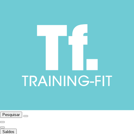
Pesquisar
Saldos