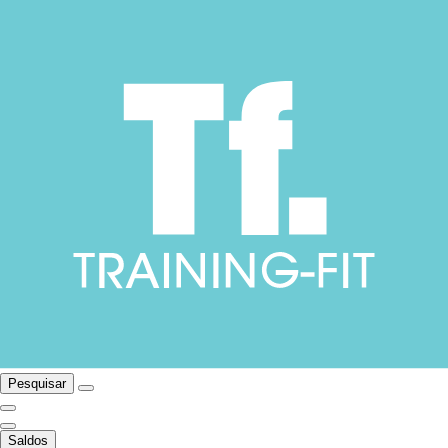
Pesquisar
Saldos