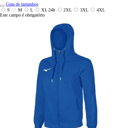
Guia de tamanhos
S
M
L
XL
24h
2XL
3XL
4XL
Este campo é obrigatório