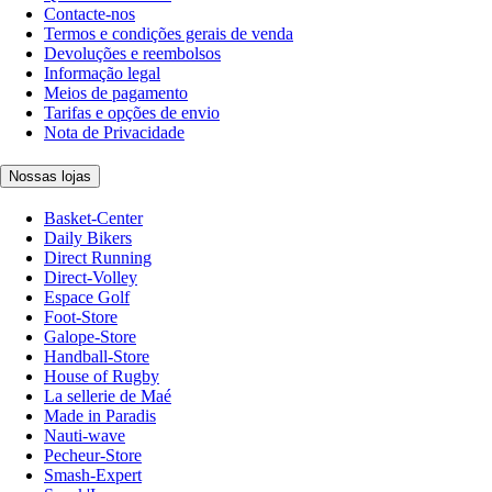
Contacte-nos
Termos e condições gerais de venda
Devoluções e reembolsos
Informação legal
Meios de pagamento
Tarifas e opções de envio
Nota de Privacidade
Nossas lojas
Basket-Center
Daily Bikers
Direct Running
Direct-Volley
Espace Golf
Foot-Store
Galope-Store
Handball-Store
House of Rugby
La sellerie de Maé
Made in Paradis
Nauti-wave
Pecheur-Store
Smash-Expert