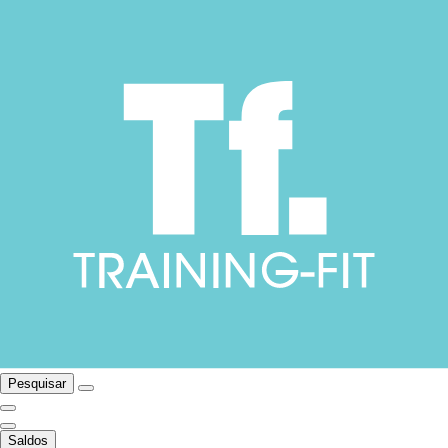
Pesquisar
Saldos