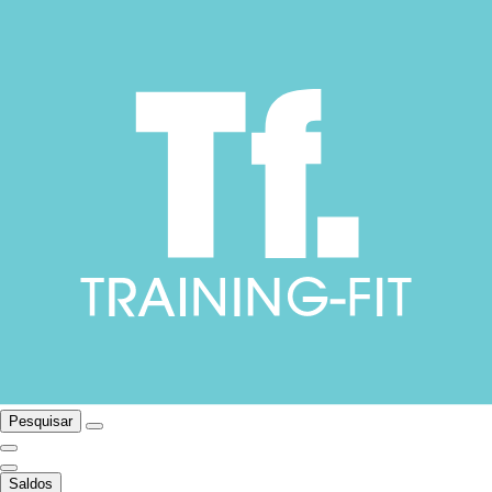
Pesquisar
Saldos