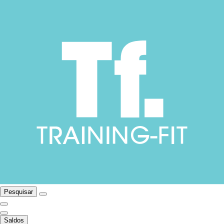
Pesquisar
Saldos