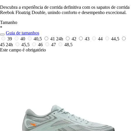
Descubra a experiência de corrida definitiva com os sapatos de corrida
Reebok Floatzig Double, unindo conforto e desempenho excecional.
Tamanho
*
Guia de tamanhos
39
40
40,5
41
24h
42
43
44
44,5
45
24h
45,5
46
47
48,5
Este campo é obrigatório