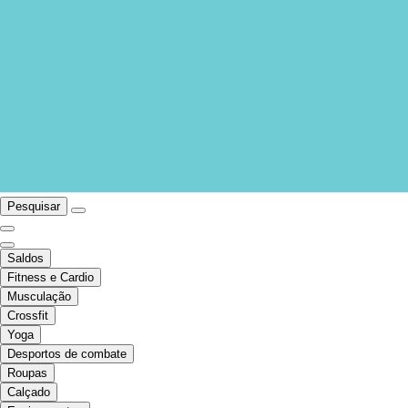
Pesquisar
Saldos
Fitness e Cardio
Musculação
Crossfit
Yoga
Desportos de combate
Roupas
Calçado