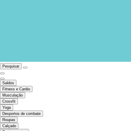
Pesquisar
Saldos
Fitness e Cardio
Musculação
Crossfit
Yoga
Desportos de combate
Roupas
Calçado