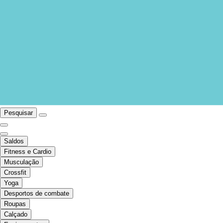
Pesquisar
Saldos
Fitness e Cardio
Musculação
Crossfit
Yoga
Desportos de combate
Roupas
Calçado