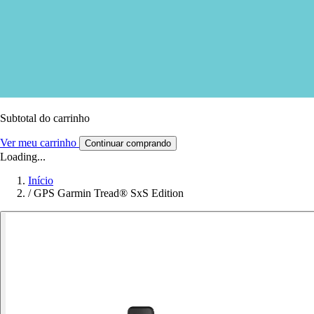
Subtotal do carrinho
Ver meu carrinho
Continuar comprando
Loading...
Início
/
GPS Garmin Tread® SxS Edition